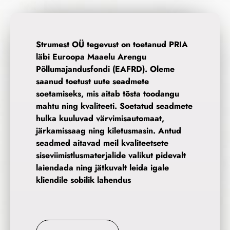
Strumest OÜ tegevust on toetanud PRIA
läbi Euroopa Maaelu Arengu
Põllumajandusfondi (EAFRD). Oleme
saanud toetust uute seadmete
soetamiseks, mis aitab tõsta toodangu
mahtu ning kvaliteeti. Soetatud seadmete
hulka kuuluvad värvimisautomaat,
järkamissaag ning kiletusmasin. Antud
seadmed aitavad meil kvaliteetsete
siseviimistlusmaterjalide valikut pidevalt
laiendada ning jätkuvalt leida igale
kliendile sobilik lahendus