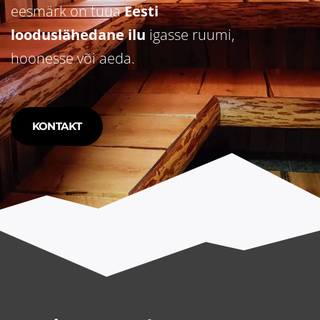
eesmärk on tuua
Eesti
looduslähedane ilu
igasse ruumi,
hoonesse või aeda.
KONTAKT