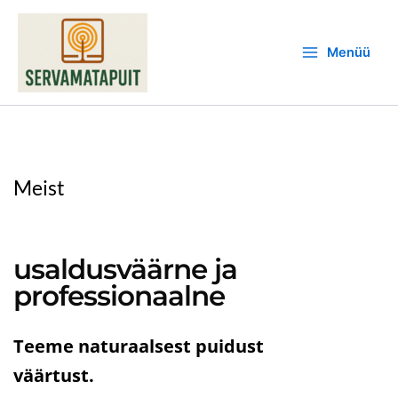
Skip
Main
to
Menu
Menüü
content
Meist
usaldusväärne ja
professionaalne
Teeme naturaalsest puidust
väärtust.