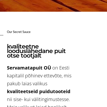
Our Secret Sauce
kvaliteetne
looduslähedane puit
otse tootjalt
Servamatapuit OÜ
on Eesti
kapitalil põhinev ettevõte, mis
pakub laias valikus
kvaliteetseid puidutooteid
nii sise- kui välitingimustesse.