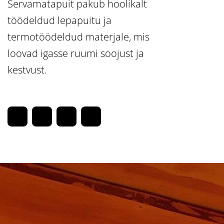
Servamatapuit pakub hoolikalt
töödeldud lepapuitu ja
termotöödeldud materjale, mis
loovad igasse ruumi soojust ja
kestvust.
F
T
L
M
a
w
i
e
c
i
n
d
e
t
k
i
b
t
e
u
o
e
d
m
o
r
i
k
n