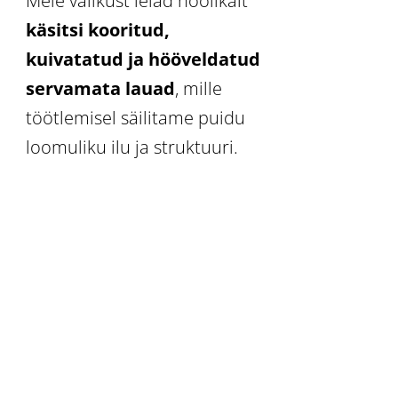
Meie valikust leiad hoolikalt
käsitsi kooritud,
kuivatatud ja hööveldatud
servamata lauad
, mille
töötlemisel säilitame puidu
loomuliku ilu ja struktuuri.
Meie põhitooted:
Servamata lauad
– Saadaval lepp, mänd ja kask.
Sobivad suurepäraselt
lavaehituseks, mööbliks või
sisekujunduseks
.
Plangud ja paksemad lauad
– Tugevad ja
vastupidavad ehitusmaterjalid suuremateks