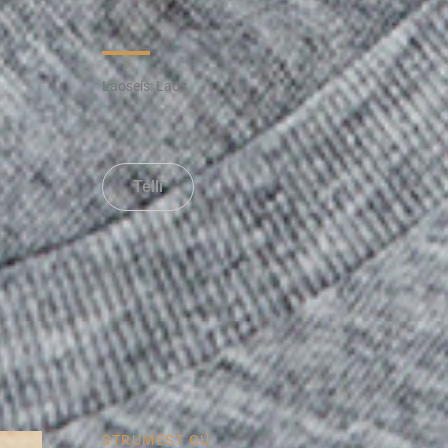
Laoseis:
Laos
Telli
STRUMEST OÜ