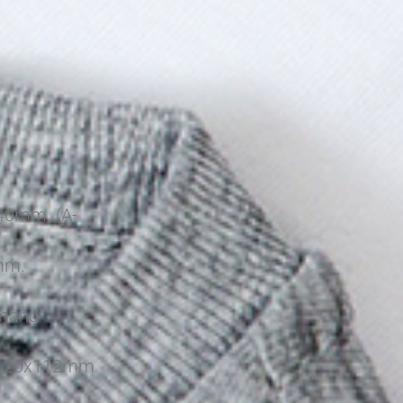
40mm. (A-
mm.
 mänd
nd 20x112mm