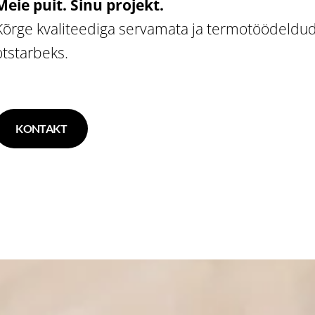
Meie puit. Sinu projekt.
Kõrge kvaliteediga servamata ja termotöödeldud
otstarbeks.
KONTAKT