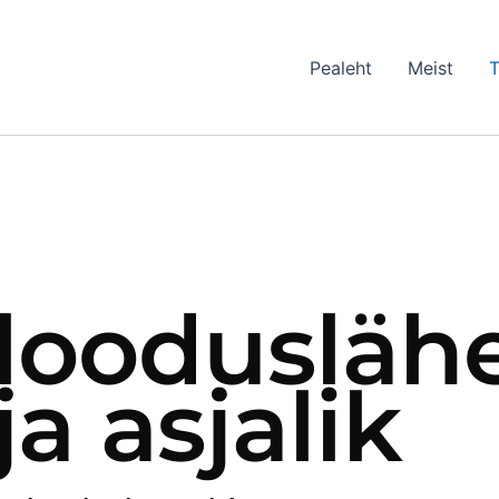
Pealeht
Meist
T
loodusläh
ja asjalik