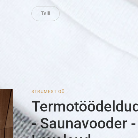
Telli
STRUMEST OÜ
Termotöödeldud
- Saunavooder -