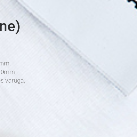
ne)
0mm.
000mm
s varuga,