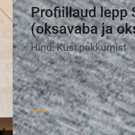
Profiillaud lepp
(oksavaba ja ok
Hind: Küsi pakkumist
Voodrilaud Lepp STS4 15x9
Voodrilaud Lepp STS4 15x125
27eur/m2)
Lavalaud lepp SHP 22x130mm
Laoseis:
Laos