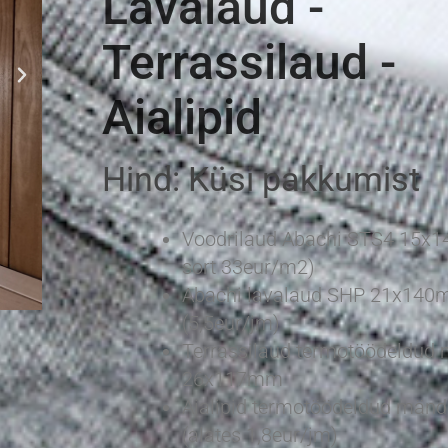
Lavalaud -
Terrassilaud -
Aialipid
Hind: Küsi pakkumist
Voodrilaud Abachi STS4 15x1
sort 33eur/m2)
Abachi lavalaud SHP 21x140
(5,5eur/jm)
Terrassilaud termotöödeldud
26x117mm
Aialipid termotöödeldud mä
(alates 1,8eur/jm)