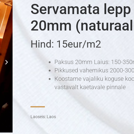
Servamata lepp
20mm (naturaal
Hind: 15eur/m2
Paksus 20mm Laius: 150-35
Pikkused vahemikus 2000-3
Koostame vajaliku koguse koo
vastavalt kaetavale pinnale
Laoseis:
Laos