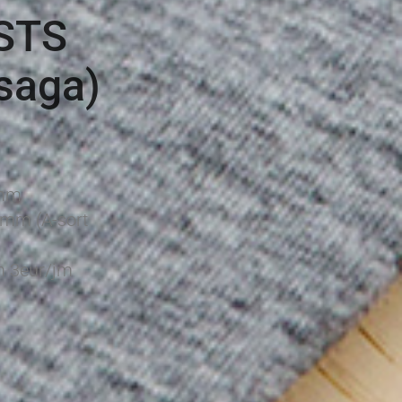
 STS
saga)
2mm
mm (A-sort
 3eur/jm